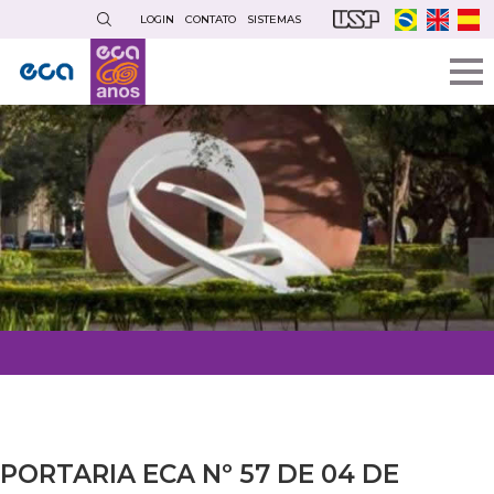
Pular
LOGIN
CONTATO
SISTEMAS
para
o
conteúdo
principal
PORTARIA ECA Nº 57 DE 04 DE