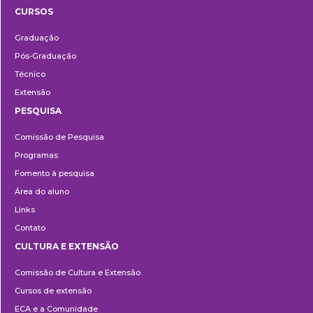
CURSOS
Ensino
Graduação
Pós-Graduação
Técnico
Extensão
PESQUISA
Pesquisa
Comissão de Pesquisa
Programas
Fomento à pesquisa
Área do aluno
Links
Contato
CULTURA E EXTENSÃO
Cultura
Comissão de Cultura e Extensão
e
Cursos de extensão
Extensão
ECA e a Comunidade