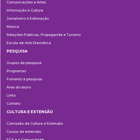
Comunicações e Artes
Informação e Cultura
Jornalismo e Editoração
Música
Relações Públicas, Propaganda e Turismo
Escola de Arte Dramática
PESQUISA
Pesquisa
Grupos de pesquisa
Programas
Fomento à pesquisa
Área do aluno
Links
Contato
CULTURA E EXTENSÃO
Cultura
Comissão de Cultura e Extensão
e
Cursos de extensão
Extensão
ECA e a Comunidade