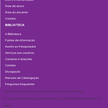
Área de aluno
Área do docente
Contato
BIBLIOTECA
Biblioteca
A Biblioteca
Fontes de informação
Auxílio ao Pesquisador
Serviços aos usuários
Compras e doações
Contato
Divulgação
Manuais de Catalogação
Perguntas frequentes
School of Communications and Arts of the University of São Paulo
Av. Lúcio Martins Rodrigues, 443 | University City | CEP 05508-020 | São Paulo, SP |
Brazil