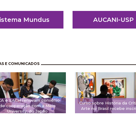
istema Mundus
AUCANI-USP
ation
AS E COMUNICADOS
CA e EACH renovam convênio
Curso sobre História da Crít
de cooperação com a Meio
Arte no Brasil recebe inscr
University, do Japão