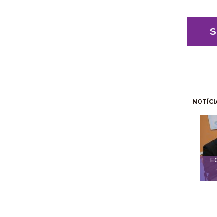
S
Pagin
NOTÍCI
E