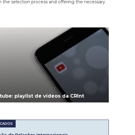
in the selection process and offering the necessary
tube: playlist de vídeos da CRInt
ão de Relações Internacionais