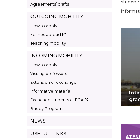
students
Agreements’ drafts
informat
OUTGOING MOBILITY
How to apply
Ecanos abroad
Teaching mobility
INCOMING MOBILITY
How to apply
Visiting professors
Extension of exchange
Informative material
Int
gra
Exchange students at ECA
Buddy Programs
NEWS
USEFUL LINKS
ATEN