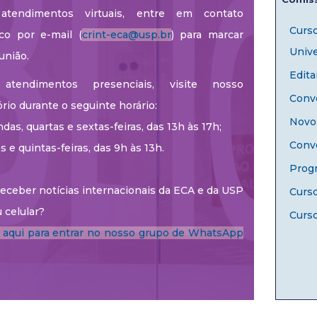
atendimentos virtuais, entre em contato
Curs
co por e-mail (
crint-eca@usp.br
) para marcar
Unive
união.
Edita
atendimentos presenciais, visite nosso
Convê
ório durante o seguinte horário:
Novo 
das, quartas e sextas-feiras, das 13h às 17h;
Conv
as e quintas-feiras, das 9h às 13h.
Prog
eceber notícias internacionais da ECA e da USP
Curs
 celular?
Curso
e aqui para entrar no nosso grupo de WhatsApp