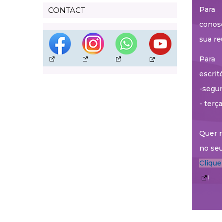
Para 
CONTACT
conos
sua re
Para 
escrit
-segun
- terç
Quer r
no seu
Cliqu
!