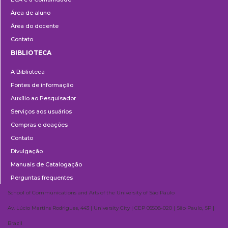
Área de aluno
Área do docente
Contato
BIBLIOTECA
Biblioteca
A Biblioteca
Fontes de informação
Auxílio ao Pesquisador
Serviços aos usuários
Compras e doações
Contato
Divulgação
Manuais de Catalogação
Perguntas frequentes
School of Communications and Arts of the University of São Paulo
Av. Lúcio Martins Rodrigues, 443 | University City | CEP 05508-020 | São Paulo, SP |
Brazil