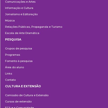
Comunicações e Artes
Informação e Cultura
Jornalismo e Editoração
Música
Relações Públicas, Propaganda e Turismo
Escola de Arte Dramática
PESQUISA
Pesquisa
Grupos de pesquisa
Programas
Fomento à pesquisa
Área do aluno
Links
Contato
CULTURA E EXTENSÃO
Cultura
Comissão de Cultura e Extensão
e
Cursos de extensão
Extensão
ECA e a Comunidade