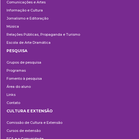
Comunicações e Artes
Informação e Cultura
Jornalismo e Editoração
Música
Relações Públicas, Propaganda e Turismo
Escola de Arte Dramática
PESQUISA
Pesquisa
Grupos de pesquisa
Programas
Fomento à pesquisa
Área do aluno
Links
Contato
CULTURA E EXTENSÃO
Cultura
Comissão de Cultura e Extensão
e
Cursos de extensão
Extensão
ECA e a Comunidade