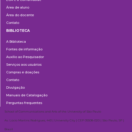
Área de aluno
Área do docente
Contato
BIBLIOTECA
Biblioteca
A Biblioteca
Fontes de informação
Auxílio ao Pesquisador
Serviços aos usuários
Compras e doações
Contato
Divulgação
Manuais de Catalogação
Perguntas frequentes
School of Communications and Arts of the University of São Paulo
Av. Lúcio Martins Rodrigues, 443 | University City | CEP 05508-020 | São Paulo, SP |
Brazil