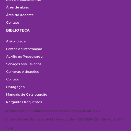
Área de aluno
Área do docente
Contato
BIBLIOTECA
Biblioteca
A Biblioteca
Fontes de informação
Auxílio ao Pesquisador
Serviços aos usuários
Compras e doações
Contato
Divulgação
Manuais de Catalogação
Perguntas frequentes
School of Communications and Arts of the University of São Paulo
Av. Lúcio Martins Rodrigues, 443 | University City | CEP 05508-020 | São Paulo, SP |
Brazil