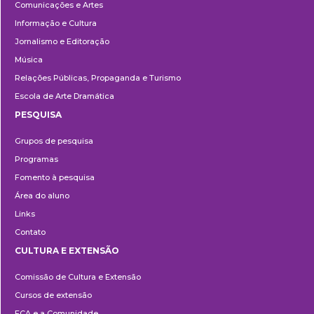
Comunicações e Artes
Informação e Cultura
Jornalismo e Editoração
Música
Relações Públicas, Propaganda e Turismo
Escola de Arte Dramática
PESQUISA
Pesquisa
Grupos de pesquisa
Programas
Fomento à pesquisa
Área do aluno
Links
Contato
CULTURA E EXTENSÃO
Cultura
Comissão de Cultura e Extensão
e
Cursos de extensão
Extensão
ECA e a Comunidade