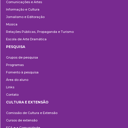
Comunicações e Artes
Informação e Cultura
Jornalismo e Editoração
Música
Relações Públicas, Propaganda e Turismo
Escola de Arte Dramática
PESQUISA
Pesquisa
Grupos de pesquisa
Programas
Fomento à pesquisa
Área do aluno
Links
Contato
CULTURA E EXTENSÃO
Cultura
Comissão de Cultura e Extensão
e
Cursos de extensão
Extensão
ECA e a Comunidade