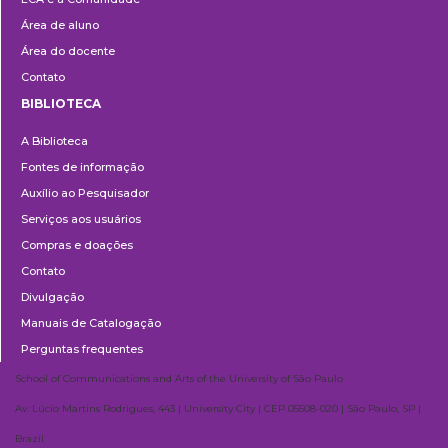
Área de aluno
Área do docente
Contato
BIBLIOTECA
Biblioteca
A Biblioteca
Fontes de informação
Auxílio ao Pesquisador
Serviços aos usuários
Compras e doações
Contato
Divulgação
Manuais de Catalogação
Perguntas frequentes
School of Communications and Arts of the University of São Paulo
Av. Lúcio Martins Rodrigues, 443 | University City | CEP 05508-020 | São Paulo, SP |
Brazil