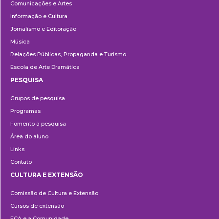
Comunicações e Artes
Informação e Cultura
Jornalismo e Editoração
Música
Relações Públicas, Propaganda e Turismo
Escola de Arte Dramática
PESQUISA
Pesquisa
Grupos de pesquisa
Programas
Fomento à pesquisa
Área do aluno
Links
Contato
CULTURA E EXTENSÃO
Cultura
Comissão de Cultura e Extensão
e
Cursos de extensão
Extensão
ECA e a Comunidade