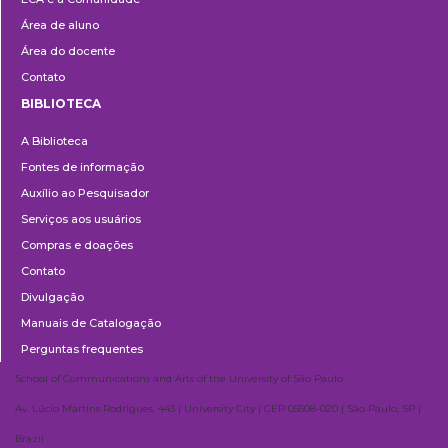
Área de aluno
Área do docente
Contato
BIBLIOTECA
Biblioteca
A Biblioteca
Fontes de informação
Auxílio ao Pesquisador
Serviços aos usuários
Compras e doações
Contato
Divulgação
Manuais de Catalogação
Perguntas frequentes
School of Communications and Arts of the University of São Paulo
Av. Lúcio Martins Rodrigues, 443 | University City | CEP 05508-020 | São Paulo, SP |
Brazil