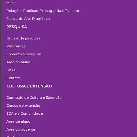
Música
Relações Públicas, Propaganda e Turismo
Escola de Arte Dramática
PESQUISA
Pesquisa
Grupos de pesquisa
Programas
Fomento à pesquisa
Área do aluno
Links
Contato
CULTURA E EXTENSÃO
Cultura
Comissão de Cultura e Extensão
e
Cursos de extensão
Extensão
ECA e a Comunidade
Área de aluno
Área do docente