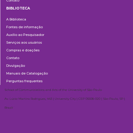
Contato
BIBLIOTECA
Biblioteca
A Biblioteca
Fontes de informação
Auxílio ao Pesquisador
Serviços aos usuários
Compras e doações
Contato
Divulgação
Manuais de Catalogação
Perguntas frequentes
School of Communications and Arts of the University of São Paulo
Av. Lúcio Martins Rodrigues, 443 | University City | CEP 05508-020 | São Paulo, SP |
Brazil