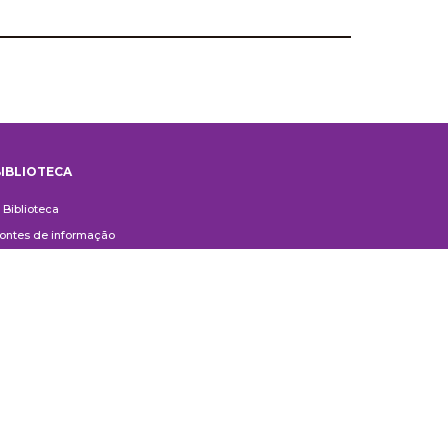
IBLIOTECA
iblioteca
 Biblioteca
ontes de informação
uxílio ao Pesquisador
erviços aos usuários
ompras e doações
ontato
ivulgação
anuais de Catalogação
erguntas frequentes