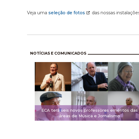
Veja uma
seleção de fotos
das nossas instalações
Pagination
NOTÍCIAS E COMUNICADOS
ECA terá seis novos professores eméritos das
áreas de Música e Jornalismo