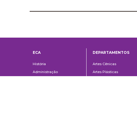
ECA
DEPARTAMENTOS
Institucional
Departame
História
Artes Cênicas
Administração
Artes Plásticas
Conselho Consultivo da
Cinema, Rádio e Televisã
Direção
Comunicações e Artes
Corpo docente e
Informação e Cultura
administrativo
Jornalismo e Editoração
Convênios e Parcerias
Música
Legislação
Relações Públicas,
Concursos
Propaganda e Turismo
Ouvidoria
Escola de Arte Dramática