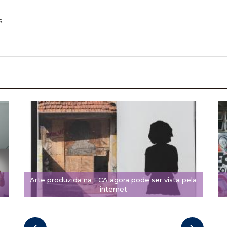
.
Arte produzida na ECA agora pode ser vista pela
internet