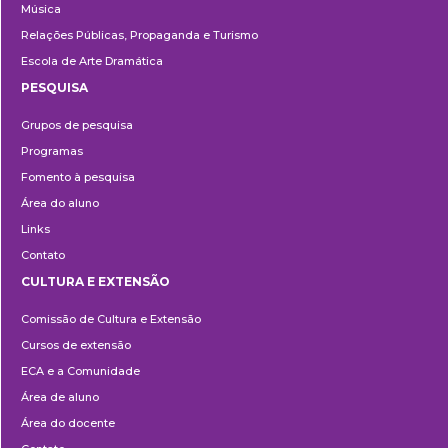
Música
Relações Públicas, Propaganda e Turismo
Escola de Arte Dramática
PESQUISA
Pesquisa
Grupos de pesquisa
Programas
Fomento à pesquisa
Área do aluno
Links
Contato
CULTURA E EXTENSÃO
Cultura
Comissão de Cultura e Extensão
e
Cursos de extensão
Extensão
ECA e a Comunidade
Área de aluno
Área do docente