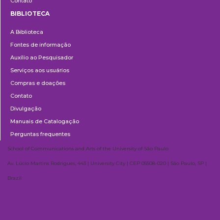
Contato
BIBLIOTECA
Biblioteca
A Biblioteca
Fontes de informação
Auxílio ao Pesquisador
Serviços aos usuários
Compras e doações
Contato
Divulgação
Manuais de Catalogação
Perguntas frequentes
School of Communications and Arts of the University of São Paulo
Av. Lúcio Martins Rodrigues, 443 | University City | CEP 05508-020 | São Paulo, SP |
Brazil