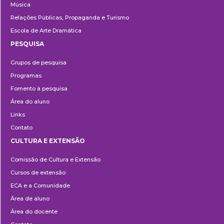
Música
Relações Públicas, Propaganda e Turismo
Escola de Arte Dramática
PESQUISA
Pesquisa
Grupos de pesquisa
Programas
Fomento à pesquisa
Área do aluno
Links
Contato
CULTURA E EXTENSÃO
Cultura
Comissão de Cultura e Extensão
e
Cursos de extensão
Extensão
ECA e a Comunidade
Área de aluno
Área do docente