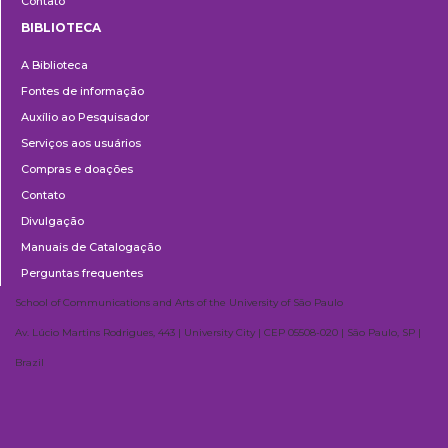
Contato
BIBLIOTECA
Biblioteca
A Biblioteca
Fontes de informação
Auxílio ao Pesquisador
Serviços aos usuários
Compras e doações
Contato
Divulgação
Manuais de Catalogação
Perguntas frequentes
School of Communications and Arts of the University of São Paulo
Av. Lúcio Martins Rodrigues, 443 | University City | CEP 05508-020 | São Paulo, SP |
Brazil