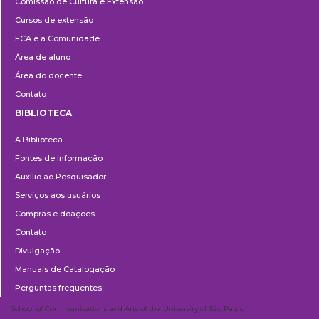
Comissão de Cultura e Extensão
e
Cursos de extensão
Extensão
ECA e a Comunidade
Área de aluno
Área do docente
Contato
BIBLIOTECA
Biblioteca
A Biblioteca
Fontes de informação
Auxílio ao Pesquisador
Serviços aos usuários
Compras e doações
Contato
Divulgação
Manuais de Catalogação
Perguntas frequentes
School of Communications and Arts of the University of São Paulo