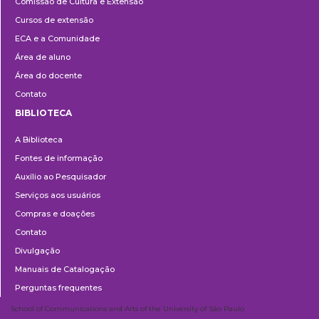
Comissão de Cultura e Extensão
e
Cursos de extensão
Extensão
ECA e a Comunidade
Área de aluno
Área do docente
Contato
BIBLIOTECA
Biblioteca
A Biblioteca
Fontes de informação
Auxílio ao Pesquisador
Serviços aos usuários
Compras e doações
Contato
Divulgação
Manuais de Catalogação
Perguntas frequentes
School of Communications and Arts of the University of São Paulo