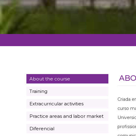
ABO
About the course
Training
Criada e
Extracurricular activities
curso ma
Practice areas and labor market
Universi
profissi
Diferencial
comunica