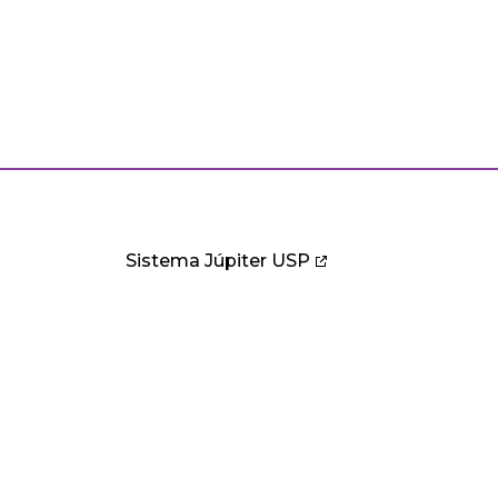
Sistema Júpiter USP
PESQUISA
CULTURA E EXTENSÃO
B
ntos
Pesquisa
Cultura
B