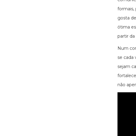
formais,
gosta de
ótima es
partir d
Num cont
se cada 
sejam ca
fortalec
não apen