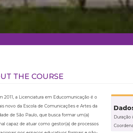
UT THE COURSE
m 2011, a Licenciatura em Educomunicação é o
is novo da Escola de Comunicações e Artes da
Dados
dade de São Paulo, que busca formar um(a)
Duração 
onal capaz de atuar como gestor(a) de processos
Coordena
cionais nos espaços educativos formais e não-