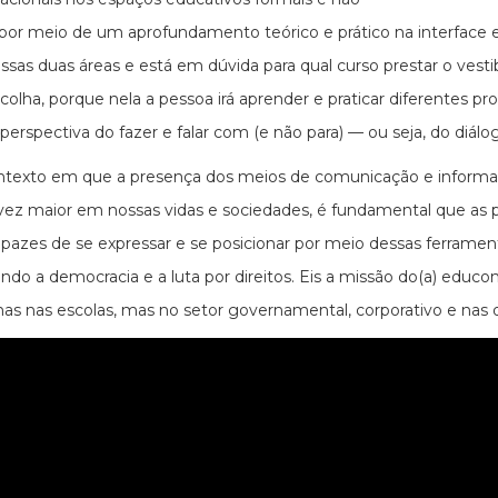
 por meio de um aprofundamento teórico e prático na interface
ssas duas áreas e está em dúvida para qual curso prestar o ves
colha, porque nela a pessoa irá aprender e praticar diferentes p
a perspectiva do fazer e falar com (e não para) — ou seja, do di
exto em que a presença dos meios de comunicação e informação
vez maior em nossas vidas e sociedades, é fundamental que as pe
pazes de se expressar e se posicionar por meio dessas ferramen
endo a democracia e a luta por direitos. Eis a missão do(a) edu
as nas escolas, mas no setor governamental, corporativo e nas o