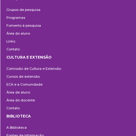
Pesquisa
Grupos de pesquisa
Programas
Fomento à pesquisa
Área do aluno
Links
Contato
CULTURA E EXTENSÃO
Cultura
Comissão de Cultura e Extensão
e
Cursos de extensão
Extensão
ECA e a Comunidade
Área de aluno
Área do docente
Contato
BIBLIOTECA
Biblioteca
A Biblioteca
Fontes de informação