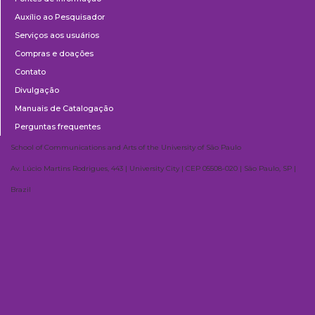
Auxílio ao Pesquisador
Serviços aos usuários
Compras e doações
Contato
Divulgação
Manuais de Catalogação
Perguntas frequentes
School of Communications and Arts of the University of São Paulo
Av. Lúcio Martins Rodrigues, 443 | University City | CEP 05508-020 | São Paulo, SP |
Brazil