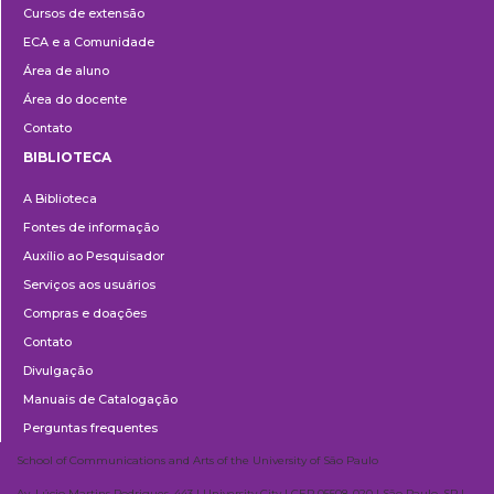
Cursos de extensão
Extensão
ECA e a Comunidade
Área de aluno
Área do docente
Contato
BIBLIOTECA
Biblioteca
A Biblioteca
Fontes de informação
Auxílio ao Pesquisador
Serviços aos usuários
Compras e doações
Contato
Divulgação
Manuais de Catalogação
Perguntas frequentes
School of Communications and Arts of the University of São Paulo
Av. Lúcio Martins Rodrigues, 443 | University City | CEP 05508-020 | São Paulo, SP |