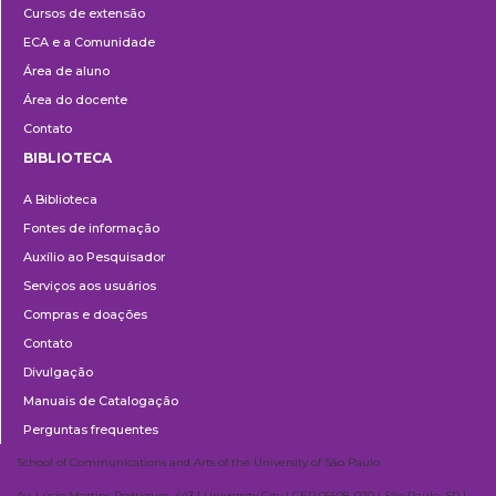
Cursos de extensão
Extensão
ECA e a Comunidade
Área de aluno
Área do docente
Contato
BIBLIOTECA
Biblioteca
A Biblioteca
Fontes de informação
Auxílio ao Pesquisador
Serviços aos usuários
Compras e doações
Contato
Divulgação
Manuais de Catalogação
Perguntas frequentes
School of Communications and Arts of the University of São Paulo
Av. Lúcio Martins Rodrigues, 443 | University City | CEP 05508-020 | São Paulo, SP |