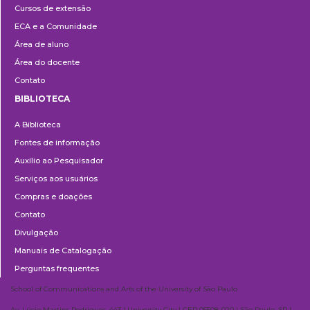
Cursos de extensão
Extensão
ECA e a Comunidade
Área de aluno
Área do docente
Contato
BIBLIOTECA
Biblioteca
A Biblioteca
Fontes de informação
Auxílio ao Pesquisador
Serviços aos usuários
Compras e doações
Contato
Divulgação
Manuais de Catalogação
Perguntas frequentes
School of Communications and Arts of the University of São Paulo
Av. Lúcio Martins Rodrigues, 443 | University City | CEP 05508-020 | São Paulo, SP |