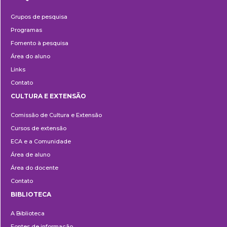
Pesquisa
Grupos de pesquisa
Programas
Fomento à pesquisa
Área do aluno
Links
Contato
CULTURA E EXTENSÃO
Cultura
Comissão de Cultura e Extensão
e
Cursos de extensão
Extensão
ECA e a Comunidade
Área de aluno
Área do docente
Contato
BIBLIOTECA
Biblioteca
A Biblioteca
Fontes de informação