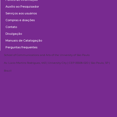
Auxílio ao Pesquisador
Serviços aos usuários
Compras e doações
Contato
Divulgação
Manuais de Catalogação
Perguntas frequentes
School of Communications and Arts of the University of São Paulo
Av. Lúcio Martins Rodrigues, 443 | University City | CEP 05508-020 | São Paulo, SP |
Brazil