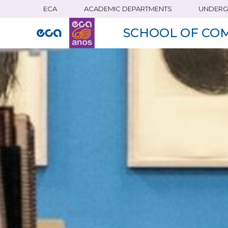
ECA
ACADEMIC DEPARTMENTS
UNDERG
Skip
to
SCHOOL OF CO
main
content