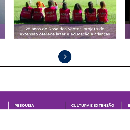
25 anos de Rosa dos Ventos: projeto de
extensão oferece lazer e educação a crianças
PESQUISA
CULTURA E EXTENSÃO
B
ntos
Pesquisa
Cultura
B
Grupos de pesquisa
Comissão de Cultura e
A
e
Extensão
Programas
F
Extensão
Cursos de extensão