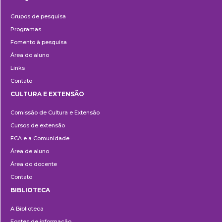
Pesquisa
Grupos de pesquisa
Programas
Fomento à pesquisa
Área do aluno
Links
Contato
CULTURA E EXTENSÃO
Cultura
Comissão de Cultura e Extensão
e
Cursos de extensão
Extensão
ECA e a Comunidade
Área de aluno
Área do docente
Contato
BIBLIOTECA
Biblioteca
A Biblioteca
Fontes de informação