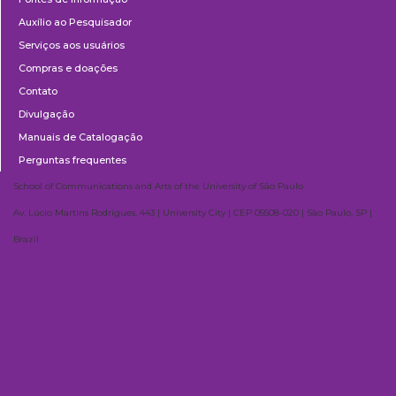
Auxílio ao Pesquisador
Serviços aos usuários
Compras e doações
Contato
Divulgação
Manuais de Catalogação
Perguntas frequentes
School of Communications and Arts of the University of São Paulo
Av. Lúcio Martins Rodrigues, 443 | University City | CEP 05508-020 | São Paulo, SP |
Brazil