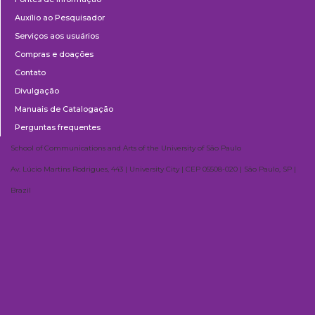
Auxílio ao Pesquisador
Serviços aos usuários
Compras e doações
Contato
Divulgação
Manuais de Catalogação
Perguntas frequentes
School of Communications and Arts of the University of São Paulo
Av. Lúcio Martins Rodrigues, 443 | University City | CEP 05508-020 | São Paulo, SP |
Brazil