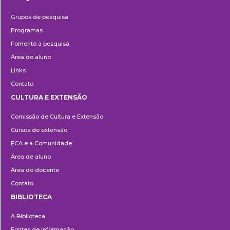
Pesquisa
Grupos de pesquisa
Programas
Fomento à pesquisa
Área do aluno
Links
Contato
CULTURA E EXTENSÃO
Cultura
Comissão de Cultura e Extensão
e
Cursos de extensão
Extensão
ECA e a Comunidade
Área de aluno
Área do docente
Contato
BIBLIOTECA
Biblioteca
A Biblioteca
Fontes de informação