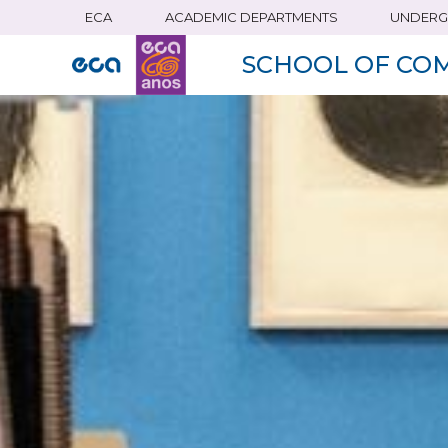
ECA
ACADEMIC DEPARTMENTS
UNDERG
Skip
to
SCHOOL OF CO
main
content