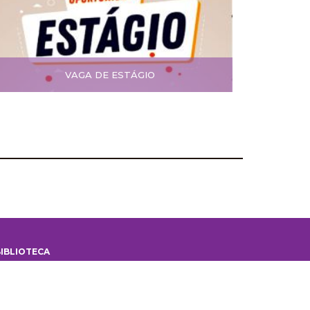
VAGA DE ESTÁGIO
IBLIOTECA
iblioteca
 Biblioteca
ontes de informação