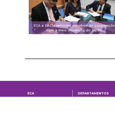
ECA e EACH renovam convênio de cooperação
com a Meio University, do Japão
ECA
DEPARTAMENTOS
Institucional
Departame
História
Artes Cênicas
Administração
Artes Plásticas