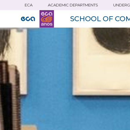
ECA
ACADEMIC DEPARTMENTS
UNDERG
Skip
to
SCHOOL OF CO
main
content