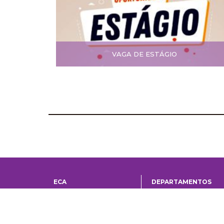
VAGA DE ESTÁGIO
ECA
DEPARTAMENTOS
Institucional
Departame
História
Artes Cênicas
Administração
Artes Plásticas