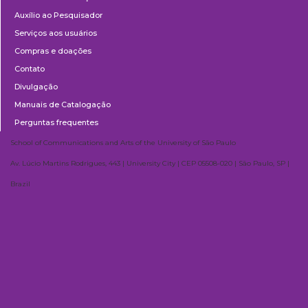
Auxílio ao Pesquisador
Serviços aos usuários
Compras e doações
Contato
Divulgação
Manuais de Catalogação
Perguntas frequentes
School of Communications and Arts of the University of São Paulo
Av. Lúcio Martins Rodrigues, 443 | University City | CEP 05508-020 | São Paulo, SP |
Brazil