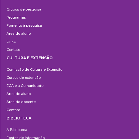
Pesquisa
Grupos de pesquisa
Programas
Fomento à pesquisa
Área do aluno
Links
Contato
CULTURA E EXTENSÃO
Cultura
Comissão de Cultura e Extensão
e
Cursos de extensão
Extensão
ECA e a Comunidade
Área de aluno
Área do docente
Contato
BIBLIOTECA
Biblioteca
A Biblioteca
Fontes de informação