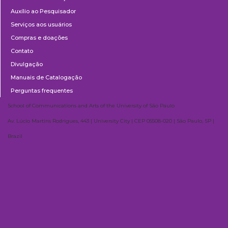
Auxílio ao Pesquisador
Serviços aos usuários
Compras e doações
Contato
Divulgação
Manuais de Catalogação
Perguntas frequentes
School of Communications and Arts of the University of São Paulo
Av. Lúcio Martins Rodrigues, 443 | University City | CEP 05508-020 | São Paulo, SP |
Brazil