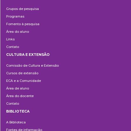
Pesquisa
Grupos de pesquisa
Programas
Fomento à pesquisa
Área do aluno
Links
Contato
CULTURA E EXTENSÃO
Cultura
Comissão de Cultura e Extensão
e
Cursos de extensão
Extensão
ECA e a Comunidade
Área de aluno
Área do docente
Contato
BIBLIOTECA
Biblioteca
A Biblioteca
Fontes de informação