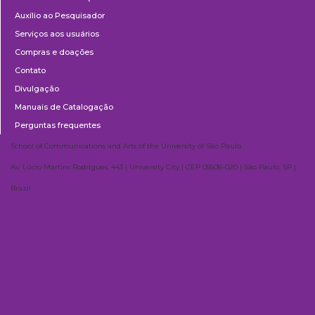
Auxílio ao Pesquisador
Serviços aos usuários
Compras e doações
Contato
Divulgação
Manuais de Catalogação
Perguntas frequentes
School of Communications and Arts of the University of São Paulo
Av. Lúcio Martins Rodrigues, 443 | University City | CEP 05508-020 | São Paulo, SP |
Brazil