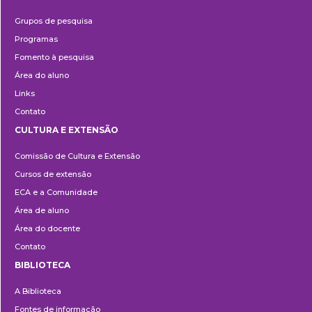
Pesquisa
Grupos de pesquisa
Programas
Fomento à pesquisa
Área do aluno
Links
Contato
CULTURA E EXTENSÃO
Cultura
Comissão de Cultura e Extensão
e
Cursos de extensão
Extensão
ECA e a Comunidade
Área de aluno
Área do docente
Contato
BIBLIOTECA
Biblioteca
A Biblioteca
Fontes de informação