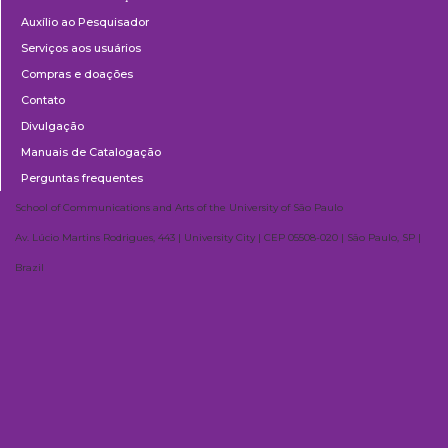
Auxílio ao Pesquisador
Serviços aos usuários
Compras e doações
Contato
Divulgação
Manuais de Catalogação
Perguntas frequentes
School of Communications and Arts of the University of São Paulo
Av. Lúcio Martins Rodrigues, 443 | University City | CEP 05508-020 | São Paulo, SP |
Brazil