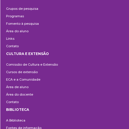
Pesquisa
Grupos de pesquisa
Programas
Fomento à pesquisa
Área do aluno
Links
Contato
CULTURA E EXTENSÃO
Cultura
Comissão de Cultura e Extensão
e
Cursos de extensão
Extensão
ECA e a Comunidade
Área de aluno
Área do docente
Contato
BIBLIOTECA
Biblioteca
A Biblioteca
Fontes de informação