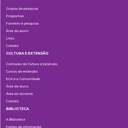
Pesquisa
Grupos de pesquisa
Programas
Fomento à pesquisa
Área do aluno
Links
Contato
CULTURA E EXTENSÃO
Cultura
Comissão de Cultura e Extensão
e
Cursos de extensão
Extensão
ECA e a Comunidade
Área de aluno
Área do docente
Contato
BIBLIOTECA
Biblioteca
A Biblioteca
Fontes de informação