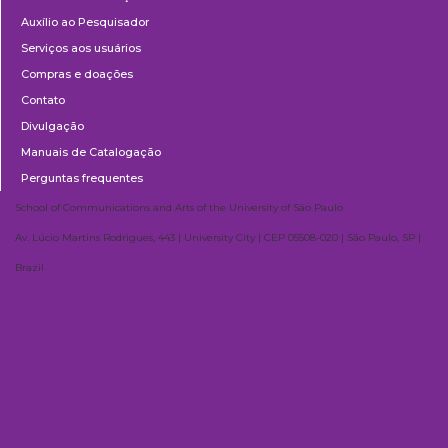
Auxílio ao Pesquisador
Serviços aos usuários
Compras e doações
Contato
Divulgação
Manuais de Catalogação
Perguntas frequentes
School of Communications and Arts of the University of São Paulo
Av. Lúcio Martins Rodrigues, 443 | University City | CEP 05508-020 | São Paulo, SP |
Brazil