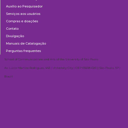
Auxílio ao Pesquisador
Serviços aos usuários
Compras e doações
Contato
Divulgação
Manuais de Catalogação
Perguntas frequentes
School of Communications and Arts of the University of São Paulo
Av. Lúcio Martins Rodrigues, 443 | University City | CEP 05508-020 | São Paulo, SP |
Brazil