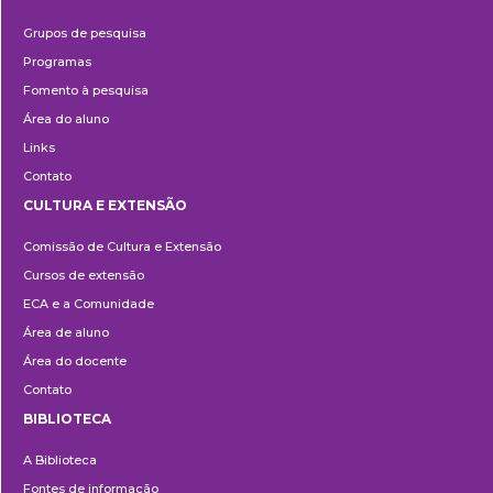
Pesquisa
Grupos de pesquisa
Programas
Fomento à pesquisa
Área do aluno
Links
Contato
CULTURA E EXTENSÃO
Cultura
Comissão de Cultura e Extensão
e
Cursos de extensão
Extensão
ECA e a Comunidade
Área de aluno
Área do docente
Contato
BIBLIOTECA
Biblioteca
A Biblioteca
Fontes de informação