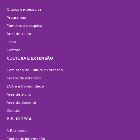
Pesquisa
Grupos de pesquisa
Programas
Fomento à pesquisa
Área do aluno
Links
Contato
CULTURA E EXTENSÃO
Cultura
Comissão de Cultura e Extensão
e
Cursos de extensão
Extensão
ECA e a Comunidade
Área de aluno
Área do docente
Contato
BIBLIOTECA
Biblioteca
A Biblioteca
Fontes de informação