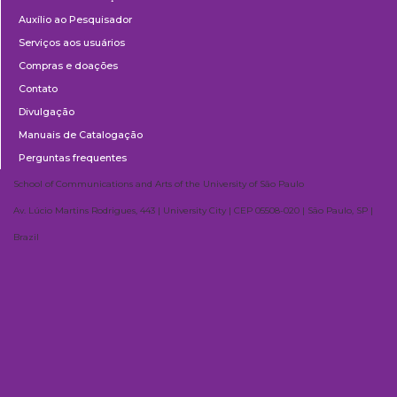
Auxílio ao Pesquisador
Serviços aos usuários
Compras e doações
Contato
Divulgação
Manuais de Catalogação
Perguntas frequentes
School of Communications and Arts of the University of São Paulo
Av. Lúcio Martins Rodrigues, 443 | University City | CEP 05508-020 | São Paulo, SP |
Brazil