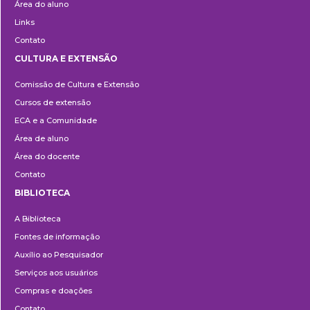
Área do aluno
Links
Contato
CULTURA E EXTENSÃO
Cultura
Comissão de Cultura e Extensão
e
Cursos de extensão
Extensão
ECA e a Comunidade
Área de aluno
Área do docente
Contato
BIBLIOTECA
Biblioteca
A Biblioteca
Fontes de informação
Auxílio ao Pesquisador
Serviços aos usuários
Compras e doações
Contato