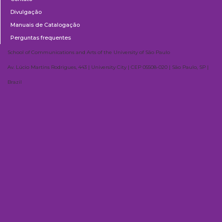
Divulgação
Manuais de Catalogação
Perguntas frequentes
School of Communications and Arts of the University of São Paulo
Av. Lúcio Martins Rodrigues, 443 | University City | CEP 05508-020 | São Paulo, SP |
Brazil