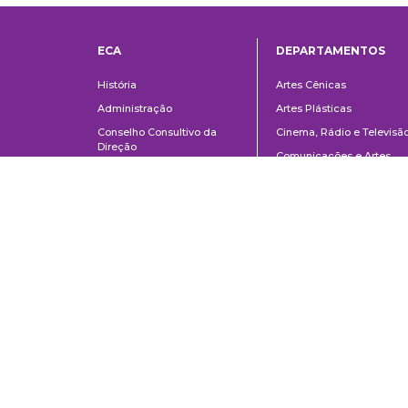
ECA
DEPARTAMENTOS
Institucional
Departame
História
Artes Cênicas
Administração
Artes Plásticas
Conselho Consultivo da
Cinema, Rádio e Televisã
Direção
Comunicações e Artes
Corpo docente e
Informação e Cultura
administrativo
Jornalismo e Editoração
Convênios e Parcerias
Música
Legislação
Relações Públicas,
Concursos
Propaganda e Turismo
Ouvidoria
Escola de Arte Dramática
School of Communications and Arts of the University of São Paulo
Av. Lúcio Martins Rodrigues, 443 | University City | CEP 05508-020 | Sã