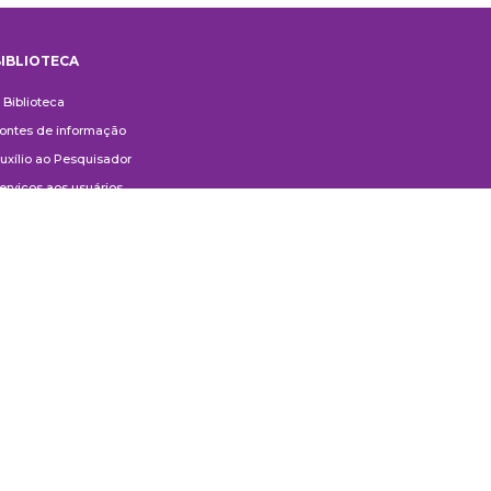
IBLIOTECA
iblioteca
 Biblioteca
ontes de informação
uxílio ao Pesquisador
erviços aos usuários
ompras e doações
ontato
ivulgação
anuais de Catalogação
erguntas frequentes