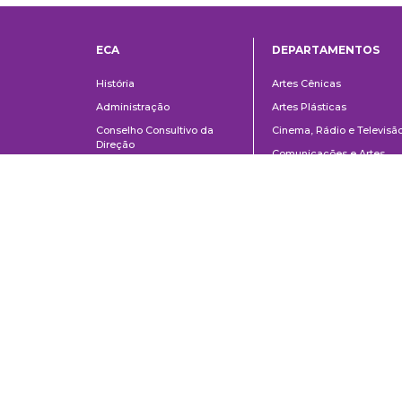
ECA
DEPARTAMENTOS
Institucional
Departame
História
Artes Cênicas
Administração
Artes Plásticas
Conselho Consultivo da
Cinema, Rádio e Televisã
Direção
Comunicações e Artes
Corpo docente e
Informação e Cultura
administrativo
Jornalismo e Editoração
Convênios e Parcerias
Música
Legislação
Relações Públicas,
Concursos
Propaganda e Turismo
Ouvidoria
Escola de Arte Dramática
School of Communications and Arts of the University of São Paulo
Av. Lúcio Martins Rodrigues, 443 | University City | CEP 05508-020 | Sã