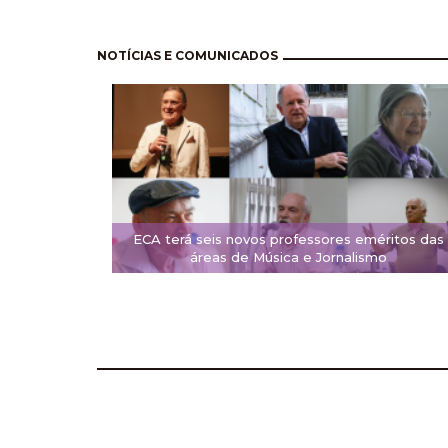
Pagination
NOTÍCIAS E COMUNICADOS
ECA terá seis novos professores eméritos das
áreas de Música e Jornalismo