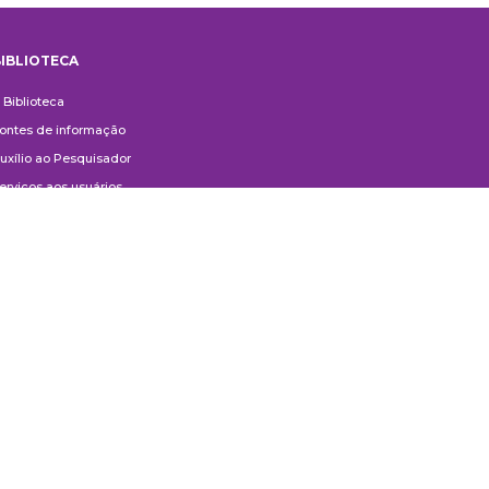
IBLIOTECA
iblioteca
 Biblioteca
ontes de informação
uxílio ao Pesquisador
erviços aos usuários
ompras e doações
ontato
ivulgação
anuais de Catalogação
erguntas frequentes