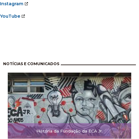
Instagram
YouTube
Pagination
NOTÍCIAS E COMUNICADOS
História da Fundação da ECA Jr.