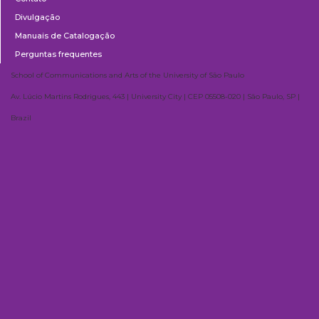
Divulgação
Manuais de Catalogação
Perguntas frequentes
School of Communications and Arts of the University of São Paulo
Av. Lúcio Martins Rodrigues, 443 | University City | CEP 05508-020 | São Paulo, SP |
Brazil