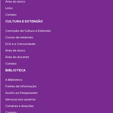
Área do aluno
Links
Contato
CULTURA E EXTENSÃO
Cultura
Comissão de Cultura e Extensão
e
Cursos de extensão
Extensão
ECA e a Comunidade
Área de aluno
Área do docente
Contato
BIBLIOTECA
Biblioteca
A Biblioteca
Fontes de informação
Auxílio ao Pesquisador
Serviços aos usuários
Compras e doações
Contato