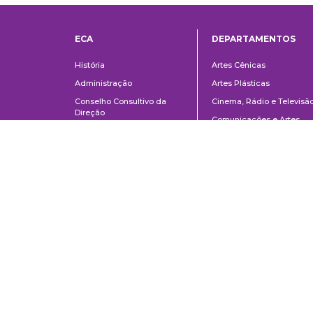
ECA
DEPARTAMENTOS
Institucional
Departame
História
Artes Cênicas
Administração
Artes Plásticas
Conselho Consultivo da
Cinema, Rádio e Televisã
Direção
Comunicações e Artes
Corpo docente e
Informação e Cultura
administrativo
Jornalismo e Editoração
Convênios e Parcerias
Música
Legislação
Relações Públicas,
Concursos
Propaganda e Turismo
Ouvidoria
Escola de Arte Dramática
School of Communications and Arts of the University of São Paulo
Av. Lúcio Martins Rodrigues, 443 | University City | CEP 05508-020 | Sã