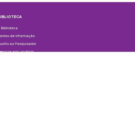
IBLIOTECA
iblioteca
 Biblioteca
ontes de informação
uxílio ao Pesquisador
erviços aos usuários
ompras e doações
ontato
ivulgação
anuais de Catalogação
erguntas frequentes