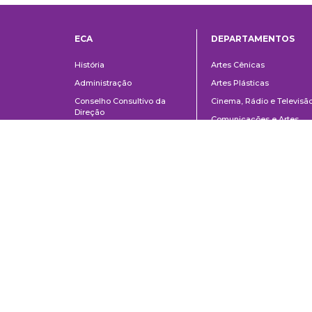
ECA
DEPARTAMENTOS
Institucional
Departame
História
Artes Cênicas
Administração
Artes Plásticas
Conselho Consultivo da
Cinema, Rádio e Televisã
Direção
Comunicações e Artes
Corpo docente e
Informação e Cultura
administrativo
Jornalismo e Editoração
Convênios e Parcerias
Música
Legislação
Relações Públicas,
Concursos
Propaganda e Turismo
Ouvidoria
Escola de Arte Dramática
School of Communications and Arts of the University of São Paulo
Av. Lúcio Martins Rodrigues, 443 | University City | CEP 05508-020 | Sã