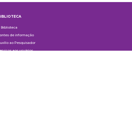
IBLIOTECA
iblioteca
 Biblioteca
ontes de informação
uxílio ao Pesquisador
erviços aos usuários
ompras e doações
ontato
ivulgação
anuais de Catalogação
erguntas frequentes