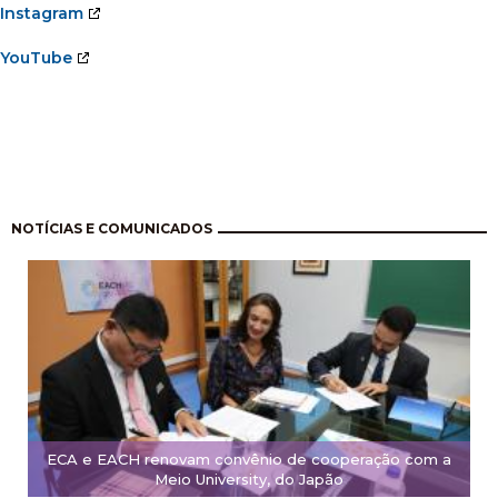
Instagram
YouTube
Pagination
NOTÍCIAS E COMUNICADOS
ECA e EACH renovam convênio de cooperação com a
Meio University, do Japão