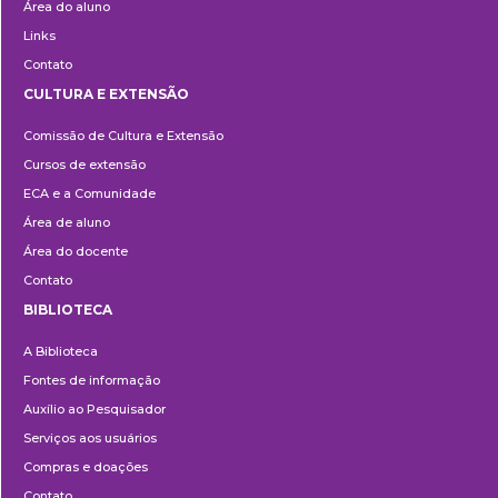
Área do aluno
Links
Contato
CULTURA E EXTENSÃO
Cultura
Comissão de Cultura e Extensão
e
Cursos de extensão
Extensão
ECA e a Comunidade
Área de aluno
Área do docente
Contato
BIBLIOTECA
Biblioteca
A Biblioteca
Fontes de informação
Auxílio ao Pesquisador
Serviços aos usuários
Compras e doações
Contato