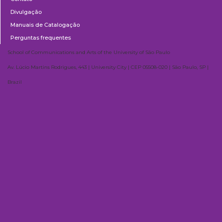
Divulgação
Manuais de Catalogação
Perguntas frequentes
School of Communications and Arts of the University of São Paulo
Av. Lúcio Martins Rodrigues, 443 | University City | CEP 05508-020 | São Paulo, SP |
Brazil