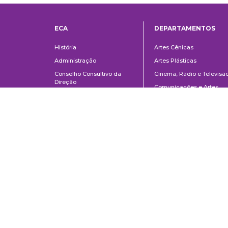
ECA
DEPARTAMENTOS
Institucional
Departame
História
Artes Cênicas
Administração
Artes Plásticas
Conselho Consultivo da
Cinema, Rádio e Televisã
Direção
Comunicações e Artes
Corpo docente e
Informação e Cultura
administrativo
Jornalismo e Editoração
Convênios e Parcerias
Música
Legislação
Relações Públicas,
Concursos
Propaganda e Turismo
Ouvidoria
Escola de Arte Dramática
School of Communications and Arts of the University of São Paulo
Av. Lúcio Martins Rodrigues, 443 | University City | CEP 05508-020 | Sã