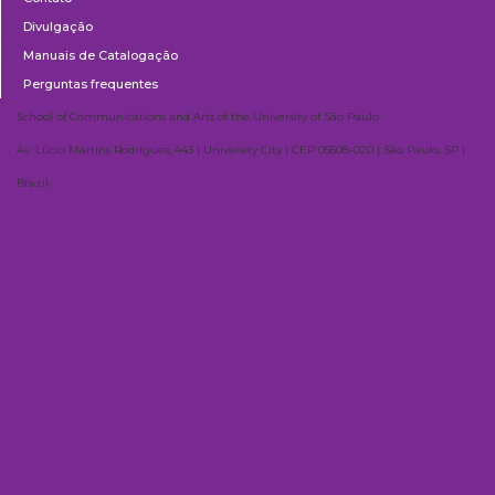
Divulgação
Manuais de Catalogação
Perguntas frequentes
School of Communications and Arts of the University of São Paulo
Av. Lúcio Martins Rodrigues, 443 | University City | CEP 05508-020 | São Paulo, SP |
Brazil