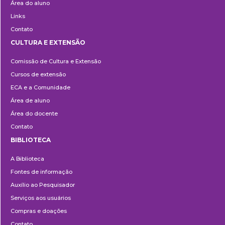
Área do aluno
Links
Contato
CULTURA E EXTENSÃO
Cultura
Comissão de Cultura e Extensão
e
Cursos de extensão
Extensão
ECA e a Comunidade
Área de aluno
Área do docente
Contato
BIBLIOTECA
Biblioteca
A Biblioteca
Fontes de informação
Auxílio ao Pesquisador
Serviços aos usuários
Compras e doações
Contato