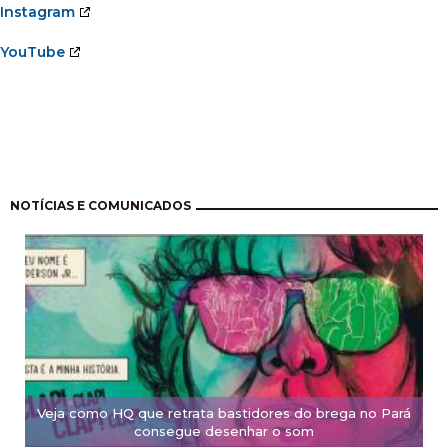
Instagram
YouTube
Pagination
NOTÍCIAS E COMUNICADOS
Veja como HQ que retrata bastidores do brega no Pará
consegue desenhar o som