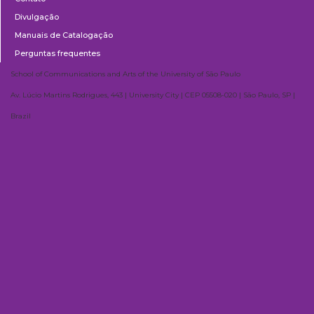
Divulgação
Manuais de Catalogação
Perguntas frequentes
School of Communications and Arts of the University of São Paulo
Av. Lúcio Martins Rodrigues, 443 | University City | CEP 05508-020 | São Paulo, SP |
Brazil