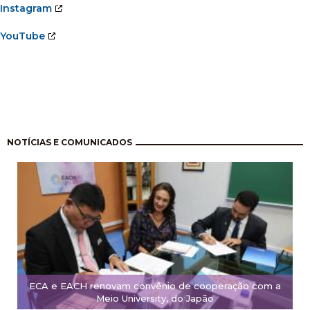
Instagram
YouTube
Pagination
NOTÍCIAS E COMUNICADOS
ECA e EACH renovam convênio de cooperação com a
Meio University, do Japão