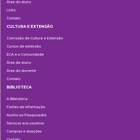
Área do aluno
Links
Contato
CULTURA E EXTENSÃO
Cultura
Comissão de Cultura e Extensão
e
Cursos de extensão
Extensão
ECA e a Comunidade
Área de aluno
Área do docente
Contato
BIBLIOTECA
Biblioteca
A Biblioteca
Fontes de informação
Auxílio ao Pesquisador
Serviços aos usuários
Compras e doações
Contato