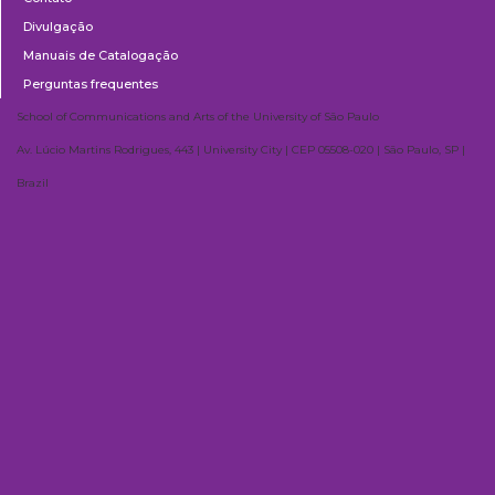
Divulgação
Manuais de Catalogação
Perguntas frequentes
School of Communications and Arts of the University of São Paulo
Av. Lúcio Martins Rodrigues, 443 | University City | CEP 05508-020 | São Paulo, SP |
Brazil