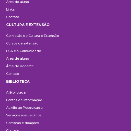
Área do aluno
Links
Contato
CULTURA E EXTENSÃO
Cultura
Comissão de Cultura e Extensão
e
Cursos de extensão
Extensão
ECA e a Comunidade
Área de aluno
Área do docente
Contato
BIBLIOTECA
Biblioteca
A Biblioteca
Fontes de informação
Auxílio ao Pesquisador
Serviços aos usuários
Compras e doações
Contato