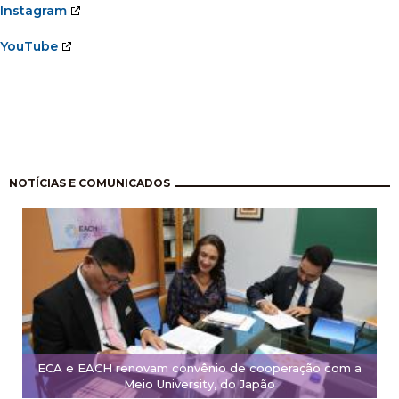
Instagram
YouTube
Pagination
NOTÍCIAS E COMUNICADOS
ECA e EACH renovam convênio de cooperação com a
Meio University, do Japão