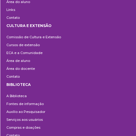
Área do aluno
Links
Contato
CULTURA E EXTENSÃO
Cultura
Comissão de Cultura e Extensão
e
Cursos de extensão
Extensão
ECA e a Comunidade
Área de aluno
Área do docente
Contato
BIBLIOTECA
Biblioteca
A Biblioteca
Fontes de informação
Auxílio ao Pesquisador
Serviços aos usuários
Compras e doações
Contato