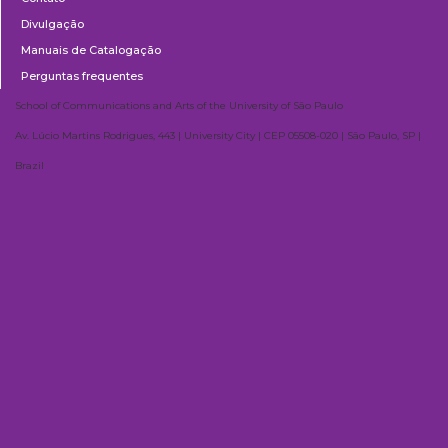
Divulgação
Manuais de Catalogação
Perguntas frequentes
School of Communications and Arts of the University of São Paulo
Av. Lúcio Martins Rodrigues, 443 | University City | CEP 05508-020 | São Paulo, SP |
Brazil