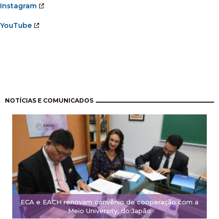
Instagram
YouTube
Pagination
NOTÍCIAS E COMUNICADOS
ECA e EACH renovam convênio de cooperação com a
Meio University, do Japão