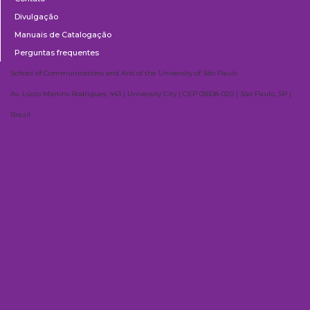
Divulgação
Manuais de Catalogação
Perguntas frequentes
School of Communications and Arts of the University of São Paulo
Av. Lúcio Martins Rodrigues, 443 | University City | CEP 05508-020 | São Paulo, SP |
Brazil