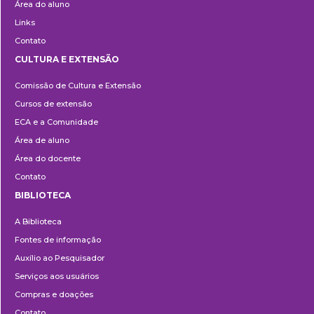
Área do aluno
Links
Contato
CULTURA E EXTENSÃO
Cultura
Comissão de Cultura e Extensão
e
Cursos de extensão
Extensão
ECA e a Comunidade
Área de aluno
Área do docente
Contato
BIBLIOTECA
Biblioteca
A Biblioteca
Fontes de informação
Auxílio ao Pesquisador
Serviços aos usuários
Compras e doações
Contato