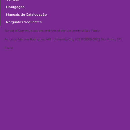
Divulgação
Manuais de Catalogação
Perguntas frequentes
School of Communications and Arts of the University of São Paulo
Av. Lúcio Martins Rodrigues, 443 | University City | CEP 05508-020 | São Paulo, SP |
Brazil