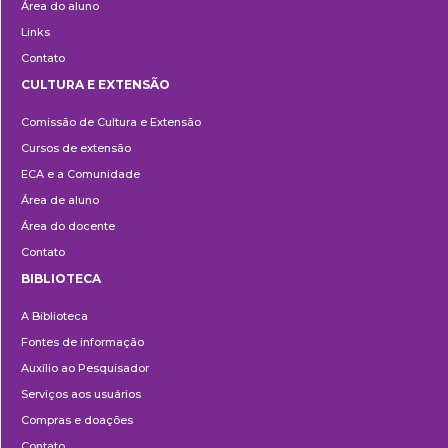
Área do aluno
Links
Contato
CULTURA E EXTENSÃO
Cultura
Comissão de Cultura e Extensão
e
Cursos de extensão
Extensão
ECA e a Comunidade
Área de aluno
Área do docente
Contato
BIBLIOTECA
Biblioteca
A Biblioteca
Fontes de informação
Auxílio ao Pesquisador
Serviços aos usuários
Compras e doações
Contato