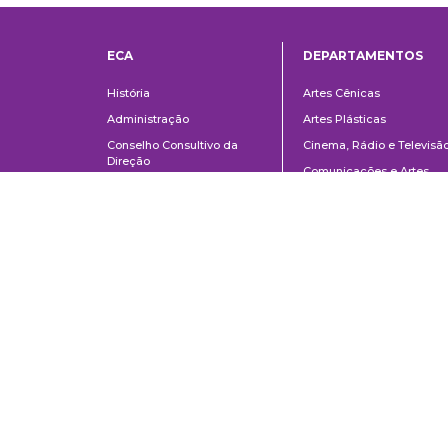
ECA
DEPARTAMENTOS
Institucional
Departame
História
Artes Cênicas
Administração
Artes Plásticas
Conselho Consultivo da
Cinema, Rádio e Televisã
Direção
Comunicações e Artes
Corpo docente e
Informação e Cultura
administrativo
Jornalismo e Editoração
Convênios e Parcerias
Música
Legislação
Relações Públicas,
Concursos
Propaganda e Turismo
Ouvidoria
Escola de Arte Dramática
School of Communications and Arts of the University of São Paulo
Av. Lúcio Martins Rodrigues, 443 | University City | CEP 05508-020 | Sã