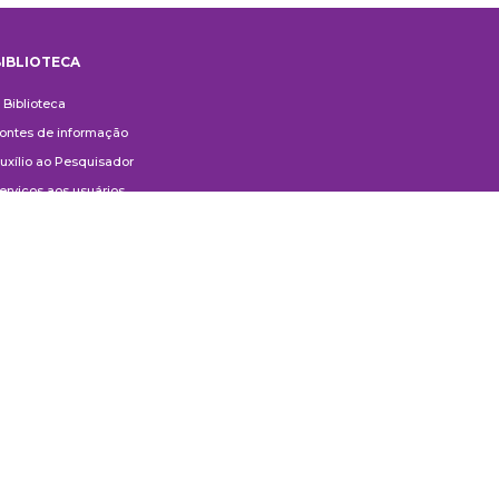
IBLIOTECA
iblioteca
 Biblioteca
ontes de informação
uxílio ao Pesquisador
erviços aos usuários
ompras e doações
ontato
ivulgação
anuais de Catalogação
erguntas frequentes