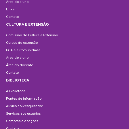
Área do aluno
Links
Contato
CULTURA E EXTENSÃO
Cultura
Comissão de Cultura e Extensão
e
Cursos de extensão
Extensão
ECA e a Comunidade
Área de aluno
Área do docente
Contato
BIBLIOTECA
Biblioteca
A Biblioteca
Fontes de informação
Auxílio ao Pesquisador
Serviços aos usuários
Compras e doações
Contato