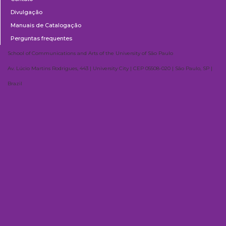
Divulgação
Manuais de Catalogação
Perguntas frequentes
School of Communications and Arts of the University of São Paulo
Av. Lúcio Martins Rodrigues, 443 | University City | CEP 05508-020 | São Paulo, SP |
Brazil