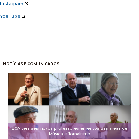
Instagram
YouTube
Pagination
NOTÍCIAS E COMUNICADOS
ECA terá seis novos professores eméritos das áreas de
Música e Jornalismo