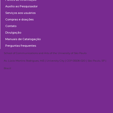
Auxílio ao Pesquisador
Serviços aos usuários
Compras e doações
Contato
Divulgação
Manuais de Catalogação
Perguntas frequentes
School of Communications and Arts of the University of São Paulo
Av. Lúcio Martins Rodrigues, 443 | University City | CEP 05508-020 | São Paulo, SP |
Brazil