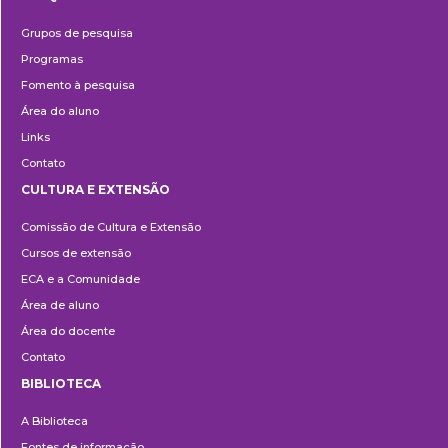
Pesquisa
Grupos de pesquisa
Programas
Fomento à pesquisa
Área do aluno
Links
Contato
CULTURA E EXTENSÃO
Cultura
Comissão de Cultura e Extensão
e
Cursos de extensão
Extensão
ECA e a Comunidade
Área de aluno
Área do docente
Contato
BIBLIOTECA
Biblioteca
A Biblioteca
Fontes de informação