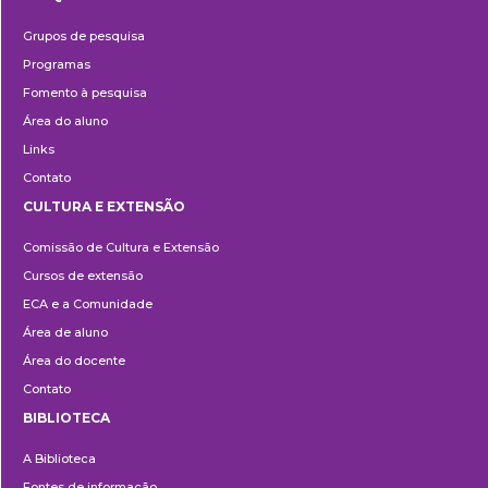
Pesquisa
Grupos de pesquisa
Programas
Fomento à pesquisa
Área do aluno
Links
Contato
CULTURA E EXTENSÃO
Cultura
Comissão de Cultura e Extensão
e
Cursos de extensão
Extensão
ECA e a Comunidade
Área de aluno
Área do docente
Contato
BIBLIOTECA
Biblioteca
A Biblioteca
Fontes de informação