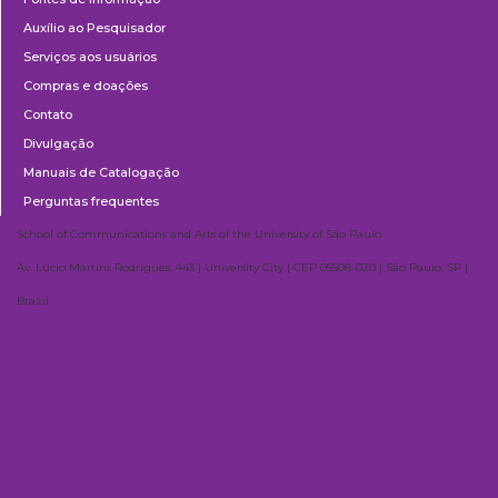
Auxílio ao Pesquisador
Serviços aos usuários
Compras e doações
Contato
Divulgação
Manuais de Catalogação
Perguntas frequentes
School of Communications and Arts of the University of São Paulo
Av. Lúcio Martins Rodrigues, 443 | University City | CEP 05508-020 | São Paulo, SP |
Brazil